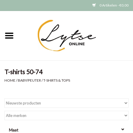
0 Artikelen - €0,00
Home
Baby/Peuter
Jongens
T-shirts 50-74
Meisjes
HOME
/
BABY/PEUTER
/
T-SHIRTS & TOPS
Merken
GRATIS VERZENDEN (vanaf EUR
15)
Maat