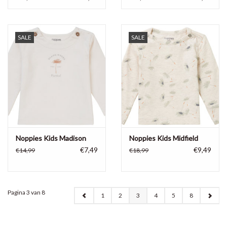
SALE
SALE
Noppies Kids Madison
Noppies Kids Midfield
€7,49
€9,49
€14,99
€18,99
Pagina 3 van 8
1
2
3
4
5
8